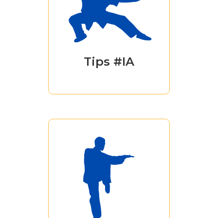
Kung-Fu Lab,
riceverai tantissime
tips legate
all'ambito
dell'intelligenza
Tips #IA
artificiale.
Condividiamo con
tutta la Community
valori come la
sostenibilità, il work
life balance e la
diversity &