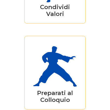
inclusion.
Condividi
Valori
Il colloquio di
lavoro non fa più
paura se ti prepari
con i consigli che
trovi solo su Kung-
Fu Lab!
Preparati al
Colloquio