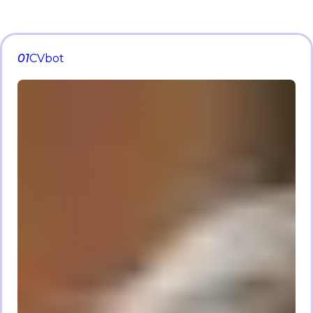
01
CVbot