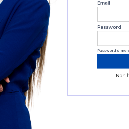
Email
Password
Password diment
Non h