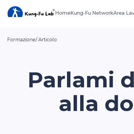
Home
Kung-Fu Network
Area La
Formazione
/ Articolo
Parlami di
alla d