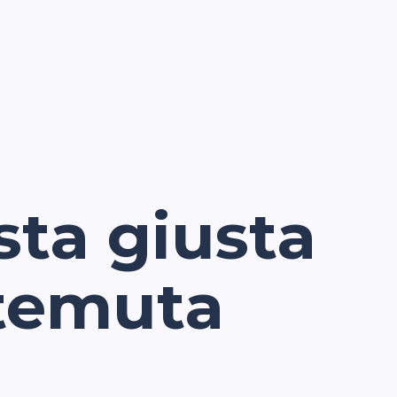
osta giusta
 temuta