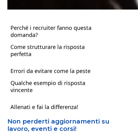
Perché i recruiter fanno questa
domanda?
Come strutturare la risposta
perfetta
1. Parti dal presente
Errori da evitare come la peste
2. Racconta brevemente il tuo
Qualche esempio di risposta
percorso
vincente
3. Collega il tutto alla posizione per
cui ti candidi
💡 Esempio per un neolaureato in
Allenati e fai la differenza!
economia
Non perderti aggiornamenti su
💡 Esempio per un profilo creativo
lavoro, eventi e corsi!