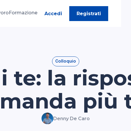
voro
Formazione
Accedi
Registrati
Colloquio
 te: la risp
omanda più
Denny De Caro