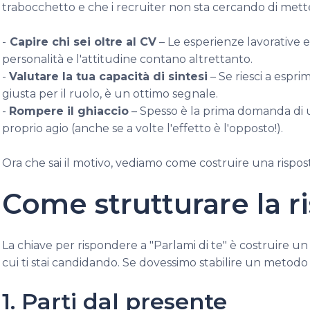
trabocchetto e che i recruiter non sta cercando di mettert
-
Capire chi sei oltre al CV
– Le esperienze lavorative 
personalità e l'attitudine contano altrettanto.
-
Valutare la tua capacità di sintesi
– Se riesci a espri
giusta per il ruolo, è un ottimo segnale.
-
Rompere il ghiaccio
– Spesso è la prima domanda di 
proprio agio (anche se a volte l'effetto è l'opposto!).
Ora che sai il motivo, vediamo come costruire una rispost
Come strutturare la r
La chiave per rispondere a "Parlami di te" è costruire un
cui ti stai candidando. Se dovessimo stabilire un metodo
1. Parti dal presente