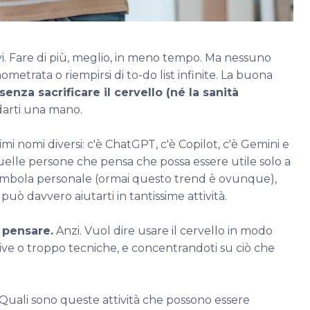
ivi. Fare di più, meglio, in meno tempo. Ma nessuno
etrata o riempirsi di to-do list infinite. La buona
senza sacrificare il cervello (né la sanità
r darti una mano.
i nomi diversi: c'è ChatGPT, c'è Copilot, c'è Gemini e
 quelle persone che pensa che possa essere utile solo a
a bambola personale (ormai questo trend è ovunque),
é può davvero aiutarti in tantissime attività.
i pensare.
Anzi. Vuol dire usare il cervello in modo
tive o troppo tecniche, e concentrandoti su ciò che
? Quali sono queste attività che possono essere