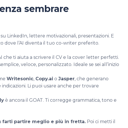
 senza sembrare
 su LinkedIn, lettere motivazionali, presentazioni. E
o dove l’AI diventa il tuo co-writer preferito.
AI che ti aiuta a scrivere il CV e la cover letter perfetti.
emplice, veloce, personalizzato. Ideale se sei all’inizio
ome
Writesonic
,
Copy.ai
o
Jasper
, che generano
tue indicazioni. Li puoi usare anche per trovare
ly
è ancora il GOAT. Ti corregge grammatica, tono e
ma
farti partire meglio e più in fretta.
Poi ci metti il