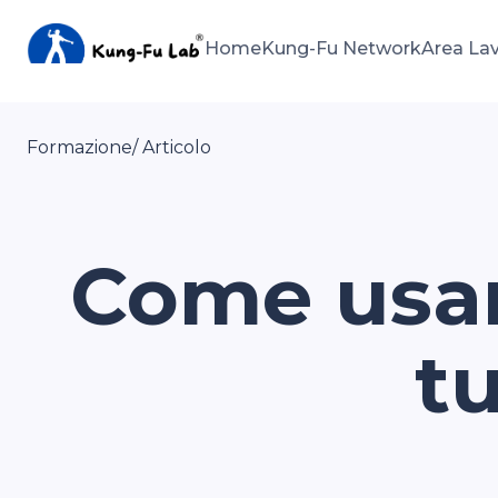
Home
Kung-Fu Network
Area La
Formazione
/ Articolo
Come usare
tu