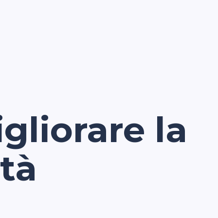
gliorare la
ità