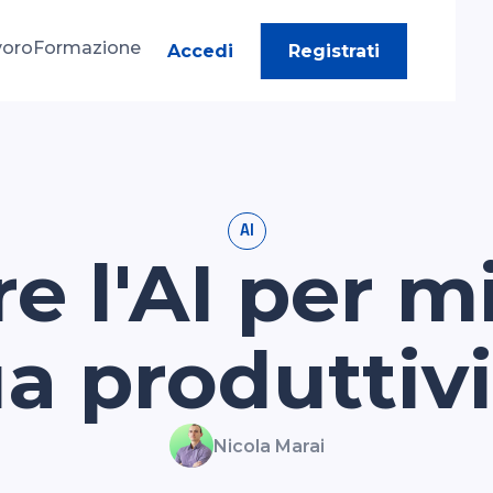
voro
Formazione
Accedi
Registrati
AI
 l'AI per mi
a produttiv
Nicola Marai