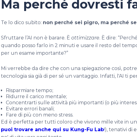
Ma perché dovresti fa
Te lo dico subito:
non perché sei pigro, ma perché sei
Sfruttare l’AI non è barare. È
ottimizzare
. È dire: “Per
quando posso farlo in 2 minuti e usare il resto del te
per un esame importante?”
Mi verrebbe da dire che con una spiegazione così, potr
tecnologia sia già di per sé un vantaggio. Infatti, l'AI ti p
Risparmiare tempo;
Ridurre il carico mentale;
Concentrarti sulle attività più importanti (o più interes
Evitare errori banali;
Fare di più con meno stress.
Ed è perfetta per tutti coloro che vivono mille vite in una 
puoi trovare anche qui su Kung-Fu Lab
!), tenativi d