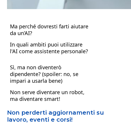
Ma perché dovresti farti aiutare
da un’AI?
In quali ambiti puoi utilizzare
l'AI come assistente personale?
1. L’AI che ti organizza la giornata
Sì, ma non diventerò
(meglio di Google Calendar)
dipendente? (spoiler: no, se
impari a usarla bene)
2. Scrivere senza fatica (e senza
sembrare un’automa)
Non serve diventare un robot,
3. Studiare (meglio), capire (più in
ma diventare smart!
fretta), ricordare (senza farti
venire l’ansia)
Non perderti aggiornamenti su
lavoro, eventi e corsi!
4. Lavorare (o creare) senza
esaurirti