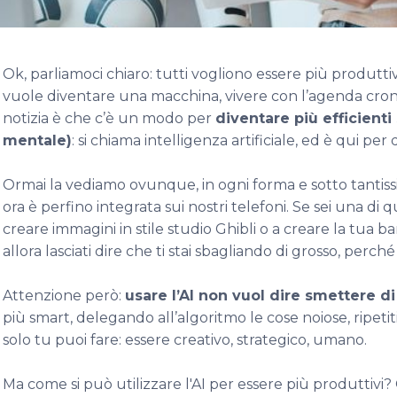
Ok, parliamoci chiaro: tutti vogliono essere più produtt
vuole diventare una macchina, vivere con l’agenda cronom
notizia è che c’è un modo per
diventare più efficienti 
mentale)
: si chiama intelligenza artificiale, ed è qui pe
Ormai la vediamo ovunque, in ogni forma e sotto tantissim
ora è perfino integrata sui nostri telefoni. Se sei una di
creare immagini in stile studio Ghibli o a creare la tu
allora lasciati dire che ti stai sbagliando di grosso, perch
Attenzione però:
usare l’AI non vuol dire smettere d
più smart, delegando all’algoritmo le cose noiose, ripeti
solo tu puoi fare: essere creativo, strategico, umano.
Ma come si può utilizzare l'AI per essere più produttivi